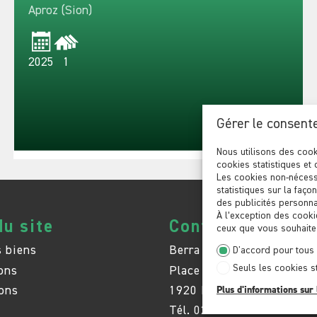
Aproz (Sion)
2025
1
Gérer le consent
Nous utilisons des cook
cookies statistiques et 
Les cookies non-nécess
statistiques sur la faço
des publicités personnal
À l’exception des cooki
du site
Contactez-nous
ceux que vous souhaitez
 biens
Berra Immobilier SA
D'accord pour tous
Seuls les cookies s
ons
Place de Pré-de-Foire 26
ons
1920 Martigny
Plus d'informations sur 
Tél.
027 565 85 55