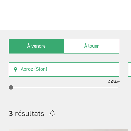
À vendre
À louer
Aproz (Sion)
à
0 km
3
résultats