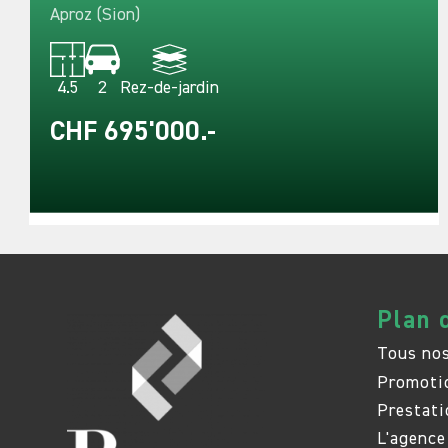
Aproz (Sion)
4.5
2
Rez-de-jardin
CHF 695'000.-
Plan 
Tous nos
Promoti
Prestati
L'agence