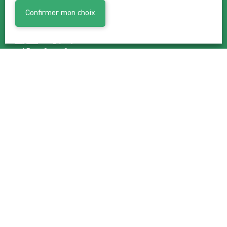
Coup de coeur
Confirmer mon choix
4.5
3
2
CHF 695'000.-
Nous contacter
Financement
Ajouter aux favoris
Descriptions
Caractéristiques