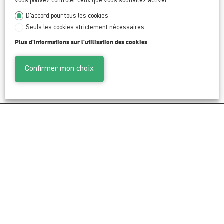
vous pouvez contrôler ceux que vous souhaitez activer.
Bex
D'accord pour tous les cookies
Seuls les cookies strictement nécessaires
CHF 32'000.-
Plus d'informations sur l'utilisation des cookies
Confirmer mon choix
Plan du site
Tous nos biens
Promotions
Prestations
L'agence
Nos conseils
Contact