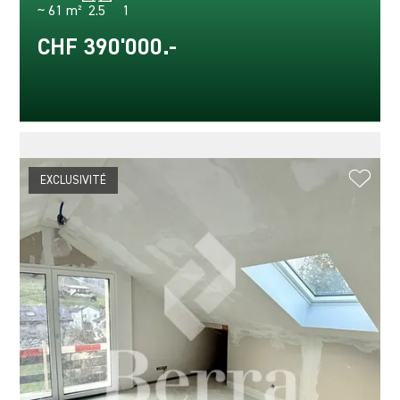
~ 61 m²
2.5
1
CHF 390'000.-
EXCLUSIVITÉ