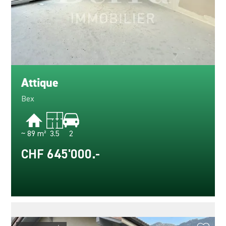
Attique
Bex
~ 89 m²
3.5
2
CHF 645'000.-