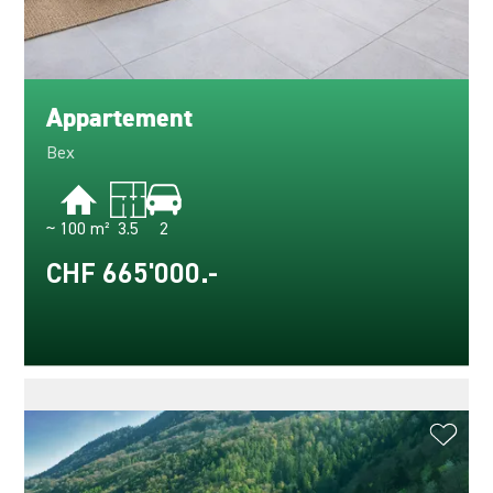
Appartement
Bex
~ 100 m²
3.5
2
CHF 665'000.-