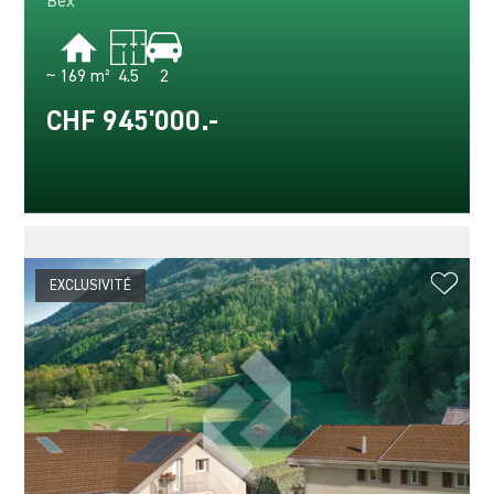
Bex
~ 169 m²
4.5
2
CHF 945'000.-
EXCLUSIVITÉ