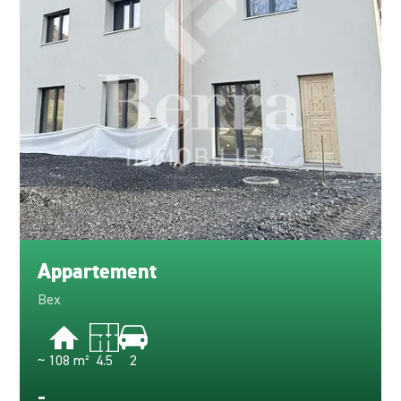
Appartement
Bex
~ 108 m²
4.5
2
-