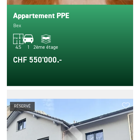
Appartement PPE
Bex
4.5
1
2ème étage
CHF 550'000.-
RÉSERVÉ