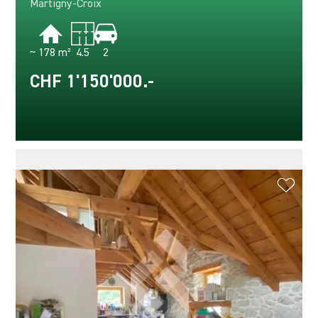
Martigny-Croix
~ 178 m²
4.5
2
CHF 1'150'000.-