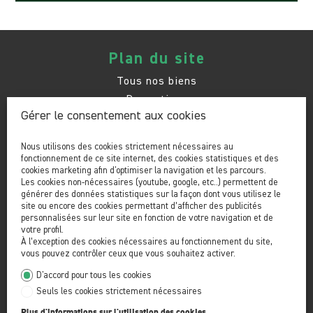
Plan du site
Tous nos biens
Promotions
Gérer le consentement aux cookies
Prestations
L'agence
Nous utilisons des cookies strictement nécessaires au
Nos conseils
fonctionnement de ce site internet, des cookies statistiques et des
Contact
cookies marketing afin d'optimiser la navigation et les parcours.
Les cookies non-nécessaires (youtube, google, etc..) permettent de
générer des données statistiques sur la façon dont vous utilisez le
site ou encore des cookies permettant d’afficher des publicités
Contactez-nous
personnalisées sur leur site en fonction de votre navigation et de
votre profil.
Berra Immobilier SA
À l’exception des cookies nécessaires au fonctionnement du site,
Place de Pré-de-Foire 26
vous pouvez contrôler ceux que vous souhaitez activer.
1920 Martigny
D'accord pour tous les cookies
Tél.
027 565 85 55
Seuls les cookies strictement nécessaires
admin@berra-immobilier.ch
Plus d'informations sur l'utilisation des cookies