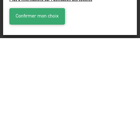
Suivez-nous
Confirmer mon choix
®
Logiciel Immomig
2004-2026 par IMMOMIG SA | Tous droits réservés | Nos
annonces sur
dreamo.ch