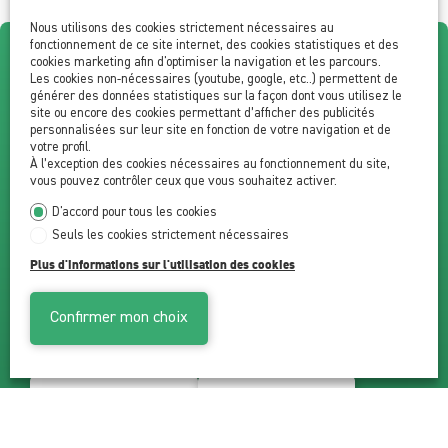
Nous utilisons des cookies strictement nécessaires au
fonctionnement de ce site internet, des cookies statistiques et des
cookies marketing afin d'optimiser la navigation et les parcours.
Magnifique triplex de 4.5
Les cookies non-nécessaires (youtube, google, etc..) permettent de
générer des données statistiques sur la façon dont vous utilisez le
site ou encore des cookies permettant d’afficher des publicités
pièces !
personnalisées sur leur site en fonction de votre navigation et de
votre profil.
À l’exception des cookies nécessaires au fonctionnement du site,
Leytron
vous pouvez contrôler ceux que vous souhaitez activer.
D'accord pour tous les cookies
Seuls les cookies strictement nécessaires
~ 120 m²
4.5
3
CHF 720'000.-
Plus d'informations sur l'utilisation des cookies
Confirmer mon choix
Nous contacter
Financement