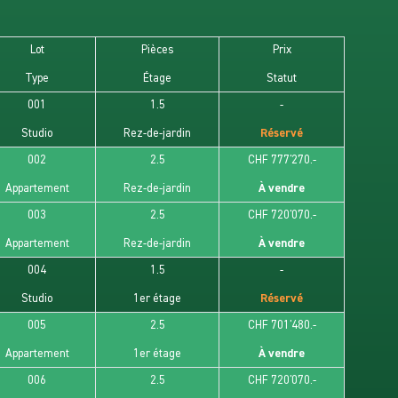
au sous-sol
 et vélos
Lot
Pièces
Prix
Type
Étage
Statut
le
tie des communes les plus recherchées de
001
1.5
-
usannoise grâce à sa qualité de vie, son environnement
Studio
Rez-de-jardin
Réservé
roximité immédiate avec Lausanne.
002
2.5
CHF 777'270.-
ximité
Appartement
Rez-de-jardin
À vendre
003
2.5
CHF 720'070.-
ttes à 3km
Appartement
Rez-de-jardin
À vendre
004
1.5
-
e à 200m
Studio
1er étage
Réservé
commerces à proximité immédiate
 - accès rapide
005
2.5
CHF 701'480.-
Appartement
1er étage
À vendre
motion représente une opportunité idéale aussi bien
006
2.5
CHF 720'070.-
 principale que pour un investissement immobilier