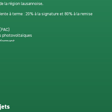
de la région lausannoise.
te à terme : 20% à la signature et 80% à la remise
 (PAC)
es photovoltaïques
erformant
rique de haute qualité
es dans tous les logements
alcons en verre
ntemporaine élégante
 et fonctionnels
ité
isé
équipements
 extérieures disponibles en supplément au prix de CHF
jets