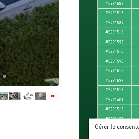
dans une région à 
#5991587
#5991513
Contactez-nous dès
plans et les dispon
#5991589
#5991513
#5991593
#5991513
#5991595
#5991513
#5991597
#5991513
#5991601
#5991513
#5991607
Gérer le consent