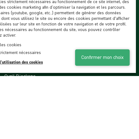
ies strictement nécessaires au fonctionnement de ce site internet, des
des cookies marketing afin d'optimiser la navigation et les parcours.
aires (youtube, google, etc..) permettent de générer des données
n dont vous utilisez le site ou encore des cookies permettant d’afficher
isées sur leur site en fonction de votre navigation et de votre profil.
es nécessaires au fonctionnement du site, vous pouvez contrôler
 activer.
 les cookies
trictement nécessaires
Confirmer mon choix
l'utilisation des cookies
Contacter notre agent
Cyril Bieckens
Tél. privé
+41794641135