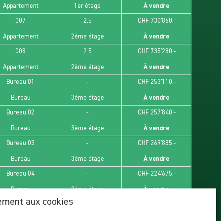
forte demande locative.
Appartement
1er étage
À vendre
007
2.5
CHF 730'860.-
 maintenant pour recevoir la plaquette complète, les
ibilités.
Appartement
2ème étage
À vendre
008
2.5
CHF 735'280.-
Appartement
2ème étage
À vendre
Bureau 01
-
CHF 253'110.-
Bureau
3ème étage
À vendre
Bureau 02
-
CHF 257'840.-
Bureau
3ème étage
À vendre
Bureau 03
-
CHF 269'885.-
Bureau
3ème étage
À vendre
Bureau 04
-
CHF 224'675.-
Bureau
3ème étage
À vendre
ement aux cookies