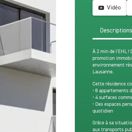
Vidéo
Description
À 2 min de l'EHL !
promotion immobil
environnement rés
Lausanne.
Cette résidence c
• 8 appartements d
• 4 surfaces comme
• Des espaces pensé
quotidien
Grâce à sa situatio
aux transports pub