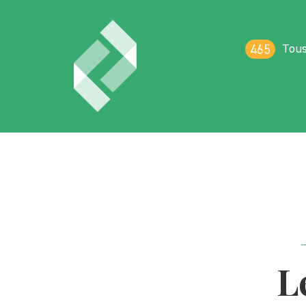
Tous
465
L