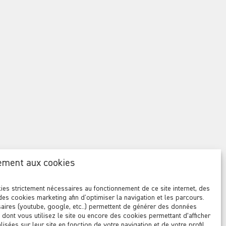
isites
ification sérieuse
es rendez-
priétaires
ement aux cookies
ies strictement nécessaires au fonctionnement de ce site internet, des
des cookies marketing afin d'optimiser la navigation et les parcours.
aires (youtube, google, etc..) permettent de générer des données
n dont vous utilisez le site ou encore des cookies permettant d’afficher
isées sur leur site en fonction de votre navigation et de votre profil.