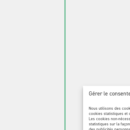
03
Qualification & V
Réponse aux demandes, qual
des profils. Organisation d
vous,
comptes-rendus pro
réguliers.
04
Gérer le consent
Nous utilisons des cook
cookies statistiques et 
on & Sécurisation
Les cookies non-nécess
statistiques sur la faço
des publicités personnal