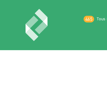
Tous 
465