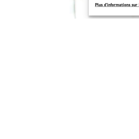
Plus d'informations sur 
du site
Contactez-nous
 biens
Berra Immobilier SA
ons
Place de Pré-de-Foire 26